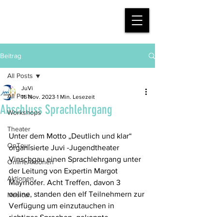
mein.juvi
Beitrag
All Posts
JuVi
All Posts
11. Nov. 2023
1 Min. Lesezeit
Abschluss Sprachlehrgang
Workshops
Theater
Unter dem Motto „Deutlich und klar“ 
OnTour
organisierte Juvi -Jugendtheater 
Vinschgau einen Sprachlehrgang unter 
OnlineAktionen
der Leitung von Expertin Margot 
Aktionen
Mayrhofer. Acht Treffen, davon 3 
online, standen den elf Teilnehmern zur 
Musical
Verfügung um einzutauchen in 