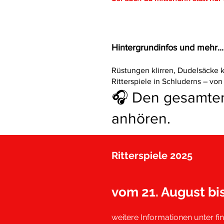
Hintergrundinfos und mehr...
Rüstungen klirren, Dudelsäcke k
Ritterspiele in Schluderns – von
🎧 Den gesamten
anhören.
Ritterspiele 2025
vom 21. August bi
weitere Informationen unter fi