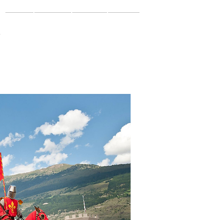
mein.juvi
y
Online
Rückblick
Dein.JuVi
Podcast