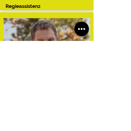
Stricker
Regieassistenz
Stefan
Schönthaler
Licht &
Bühnenbau