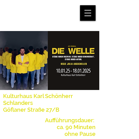
mein.juvi
Kulturhaus Karl Schönherr
Schlanders
Göflaner Straße 27/B
Aufführungsdauer:
ca. 90 Minuten
ohne Pause