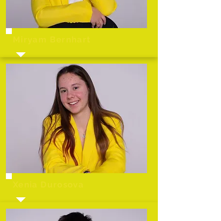
Miryam Bernhart
Xenia Durosova