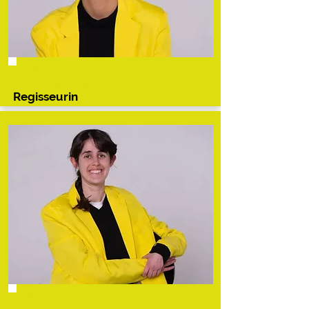
Julia
Augscheller
Regisseurin
Johanna