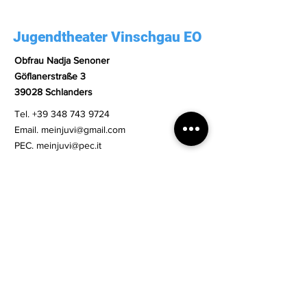
Jugendtheater Vinschgau EO
Obfrau Nadja Senoner
Göflanerstraße 3
39028 Schlanders
Tel.
+39 348 743 9724
Email.
meinjuvi@gmail.com
PEC.
meinjuvi@pec.it
Str. Nr.
91065110214
Transparente Verwaltung
Datenschutzbestimmung