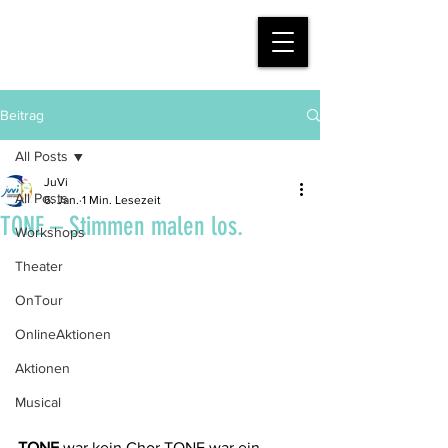
mein.juvi
Beitrag
All Posts
JuVi
All Posts
6. Jan.
1 Min. Lesezeit
TONE – Stimmen malen los.
Workshops
Theater
OnTour
OnlineAktionen
Aktionen
Musical
TONE
 war kein Chor.TONE war ein 