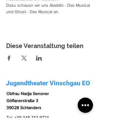
Dazu schauen wir uns Aladdin - Das Musical 
und Ghost - Das Musical an.
Diese Veranstaltung teilen
Jugendtheater Vinschgau EO
Obfrau Nadja Senoner
Göflanerstraße 3
39028 Schlanders
Tel.
+39 348 743 9724
Email.
meinjuvi@gmail.com
PEC.
meinjuvi@pec.it