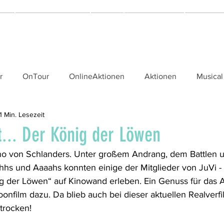
More
Fort- & Weiterbildung
On Tour
Schule & Partner
Communit
r
OnTour
OnlineAktionen
Aktionen
Musical
1 Min. Lesezeit
t... Der König der Löwen
ino von Schlanders. Unter großem Andrang, dem Battlen 
hhs und Aaaahs konnten einige der Mitglieder von JuVi -
g der Löwen“ auf Kinowand erleben. Ein Genuss für das 
oonfilm dazu. Da blieb auch bei dieser aktuellen Realverf
trocken!