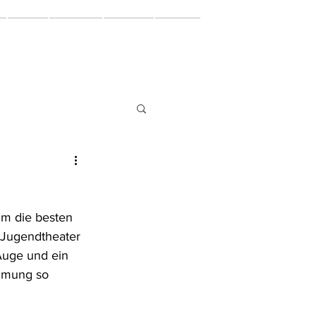
mein.juvi
y
Online
Rückblick
Dein.JuVi
Podcast
um die besten 
 Jugendtheater 
Auge und ein 
ilmung so 