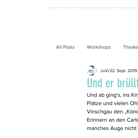
Home
Miar
Theater & Musical
Music & 
All Posts
Workshops
Theate
JuVi
22. Sept. 2019
Und er brüll
Und ab ging‘s, ins K
Plätze und vielen Oh
Vinschgau den „Köni
Erinnern an den Cart
manches Auge nicht 