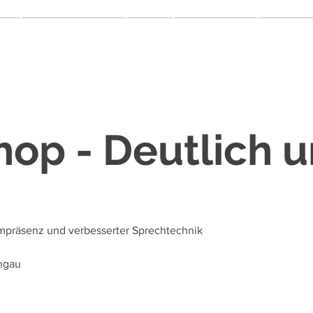
More
Fort- & Weiterbildung
On Tour
Schule & Partner
Communit
op - Deutlich u
präsenz und verbesserter Sprechtechnik
hgau