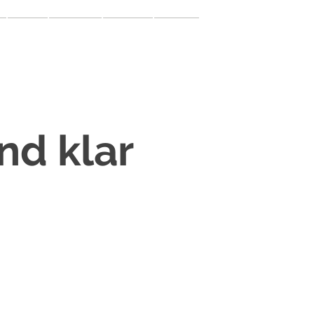
mein.juvi
y
Online
Rückblick
Dein.JuVi
Podcast
nd klar