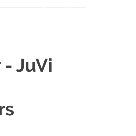
mein.juvi
y
Online
Rückblick
Dein.JuVi
Podcast
- JuVi
rs