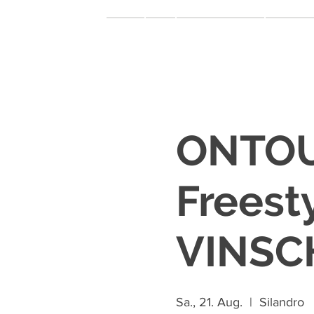
Home
Miar
Theater & Musical
Music & 
ONTOUR
Freest
VINSC
Sa., 21. Aug.
  |  
Silandro