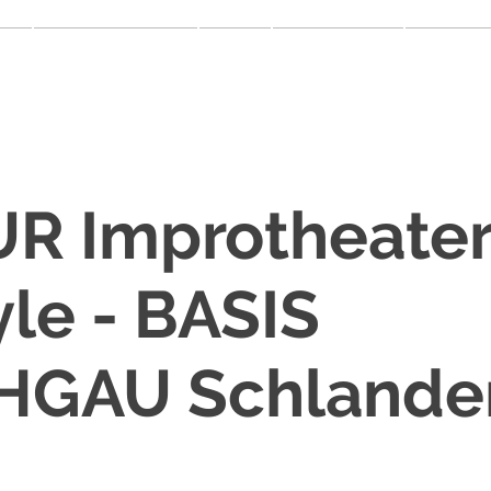
More
Fort- & Weiterbildung
On Tour
Schule & Partner
Communit
 Improtheater 
yle - BASIS
HGAU Schlande