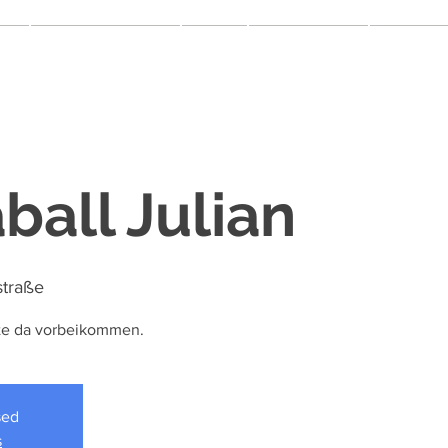
More
Fort- & Weiterbildung
On Tour
Schule & Partner
Communit
ball Julian
traße
lte da vorbeikommen.
sed
s