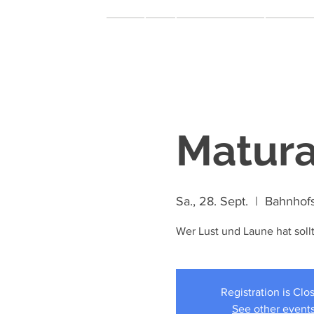
Home
Miar
Theater & Musical
Music & 
Matura
Sa., 28. Sept.
  |  
Bahnhofs
Wer Lust und Laune hat sol
Registration is Clo
See other event