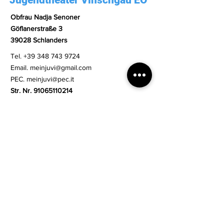
Jugendtheater Vinschgau EO
Obfrau Nadja Senoner
Göflanerstraße 3
39028 Schlanders
Tel.
+39 348 743 9724
Email.
meinjuvi@gmail.com
PEC.
meinjuvi@pec.it
Str. Nr.
91065110214
Transparente Verwaltung
Datenschutzbestimmung
Beim Newsletter
anmelden