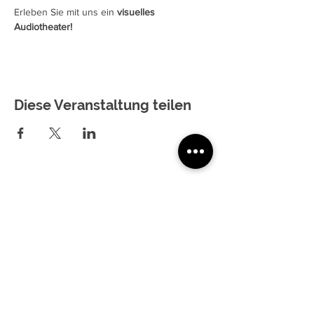
Erleben Sie mit uns ein 
visuelles 
Audiotheater!
Diese Veranstaltung teilen
Jugendtheater Vinschgau EO
Obfrau Nadja Senoner
Göflanerstraße 3
39028 Schlanders
Tel.
+39 348 743 9724
Email.
meinjuvi@gmail.com
PEC.
meinjuvi@pec.it